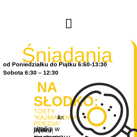
Śniadania
od Poniedziałku do Piątku 6:60-13:30
Sobota 6:30 – 12:30
NA
SŁODKO:
TOSTY
"KAJMAKOWA
/ 3 szt
POEZJA"
chałka w jajku i mleku,