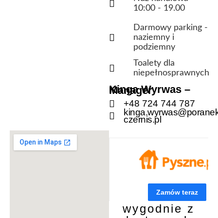
10:00 - 19.00
Darmowy parking -
naziemny i
podziemny
Toalety dla
niepełnosprawnych
Kinga Wyrwas – Manager
+48 724 744 787
kinga.wyrwas@poranek
czernis.pl
wygodnie z